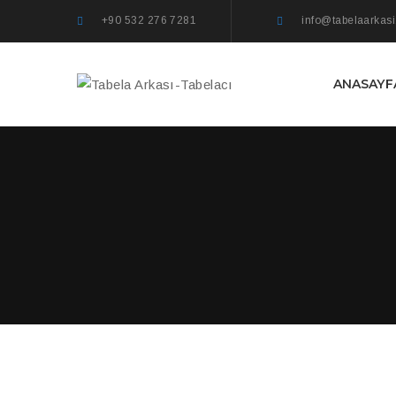
+90 532 276 7281
info@tabelaarkas
ANASAYF