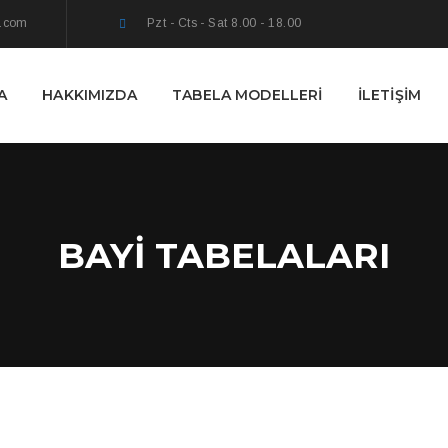
i.com
Pzt - Cts - Sat 8.00 - 18.00
A
HAKKIMIZDA
TABELA MODELLERI
İLETIŞIM
BAYI TABELALARI