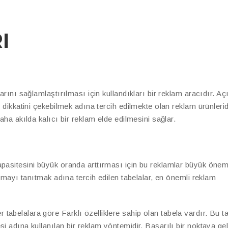
I
arını sağlamlaştırılması için kullandıkları bir reklam aracıdır. Aç
 dikkatini çekebilmek adına tercih edilmekte olan reklam ürünlerid
aha akılda kalıcı bir reklam elde edilmesini sağlar.
apasitesini büyük oranda arttırması için bu reklamlar büyük önem
irmayı tanıtmak adına tercih edilen tabelalar, en önemli reklam
r tabelalara göre Farklı özelliklere sahip olan tabela vardır. Bu t
i adına kullanılan bir reklam yöntemidir. Başarılı bir noktaya g