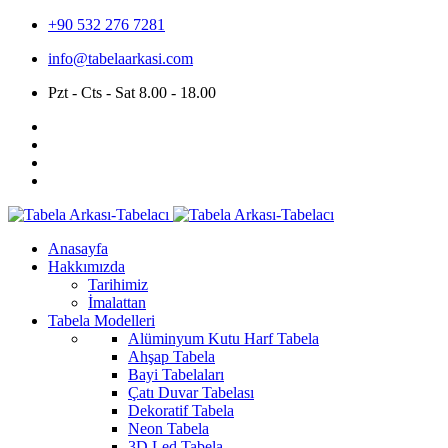
+90 532 276 7281
info@tabelaarkasi.com
Pzt - Cts - Sat 8.00 - 18.00
Anasayfa
Hakkımızda
Tarihimiz
İmalattan
Tabela Modelleri
Alüminyum Kutu Harf Tabela
Ahşap Tabela
Bayi Tabelaları
Çatı Duvar Tabelası
Dekoratif Tabela
Neon Tabela
3D Led Tabela