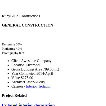
RubyBuild Constructions
GENERAL CONSTRUCTION
Designing
60%
Marketing
40%
Photography
80%
Client
Awesome Company
Location
Liverpool
Gross Building Area
789.00 m2
Year Completed
2014/April
Value
$275.00
Architect
Jason&Perry
Category
Interior
,
Isolation
Project
Related
Colored interior decoration