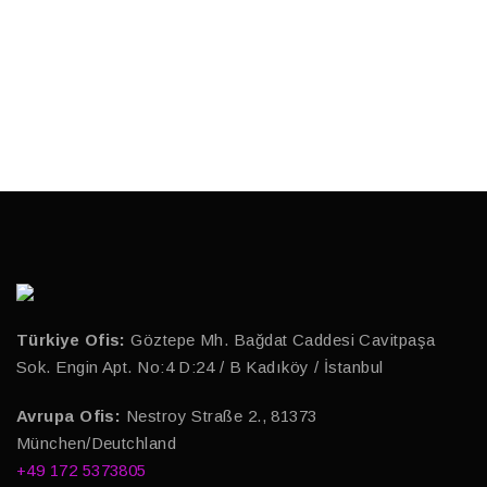
Miami House
Plumbing
Türkiye Ofis:
Göztepe Mh. Bağdat Caddesi Cavitpaşa
Sok. Engin Apt. No:4 D:24 / B Kadıköy / İstanbul
Avrupa Ofis:
Nestroy Straße 2., 81373
München/Deutchland
+49 172 5373805